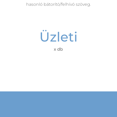
hasonló bátorító/felhívó szöveg.
Üzleti
x db