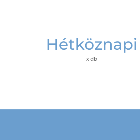
Hétköznapi
x db