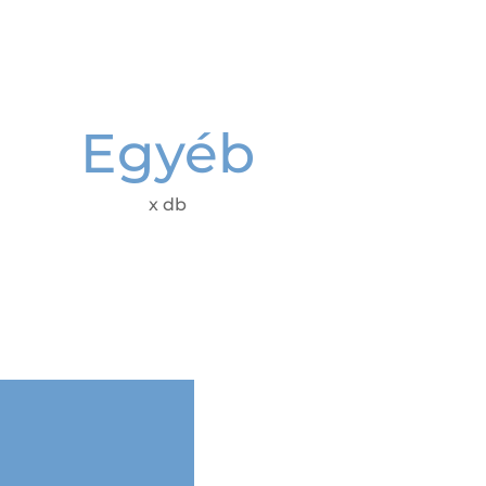
Egyéb
x db