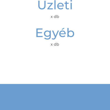
Üzleti
x db
Egyéb
x db