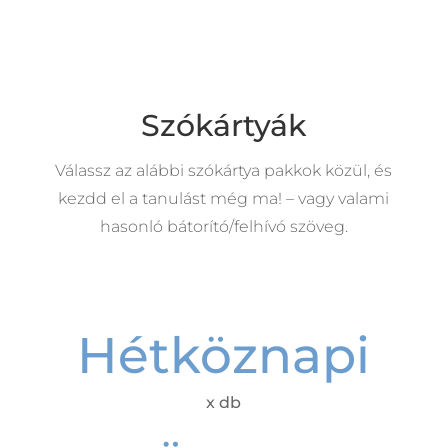
Szókártyák
Válassz az alábbi szókártya pakkok közül, és
kezdd el a tanulást még ma! – vagy valami
hasonló bátorító/felhívó szöveg.
Hétköznapi
x db