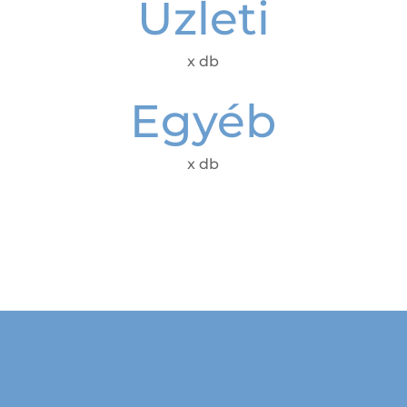
Üzleti
x db
Egyéb
x db