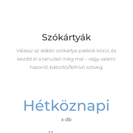
Szókártyák
Válassz az alábbi szókártya pakkok közül, és
kezdd el a tanulást még ma! – vagy valami
hasonló bátorító/felhívó szöveg.
Hétköznapi
x db